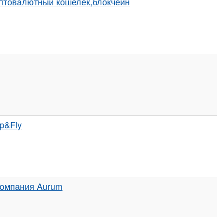
иптовалютный кошелек,блокчейн
p&Fly
омпания Aurum