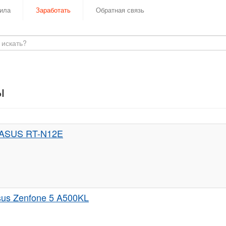
ила
Заработать
Обратная связь
ы
р ASUS RT-N12E
us Zenfone 5 A500KL