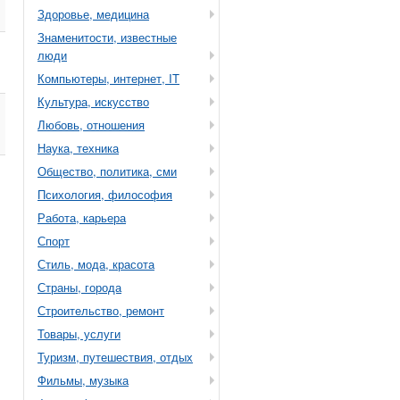
Здоровье, медицина
Знаменитости, известные
люди
Компьютеры, интернет, IT
Культура, искусство
Любовь, отношения
Наука, техника
Общество, политика, сми
Психология, философия
Работа, карьера
Спорт
Стиль, мода, красота
Страны, города
Строительство, ремонт
Товары, услуги
Туризм, путешествия, отдых
Фильмы, музыка