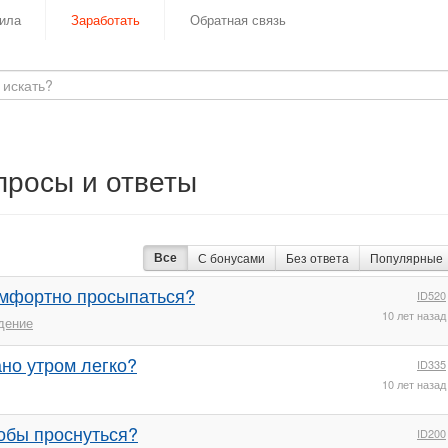
ила
Заработать
Обратная связь
просы и ответы
Все
С бонусами
Без ответа
Популярные
омфортно просыпаться?
ID520
10 лет назад
дение
ано утром легко?
ID335
10 лет назад
обы проснуться?
ID200