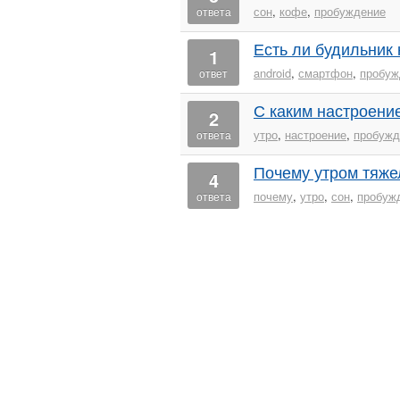
сон
,
кофе
,
пробуждение
ответа
Есть ли будильник
1
android
,
смартфон
,
пробуж
ответ
С каким настроени
2
утро
,
настроение
,
пробужд
ответа
Почему утром тяже
4
почему
,
утро
,
сон
,
пробуж
ответа