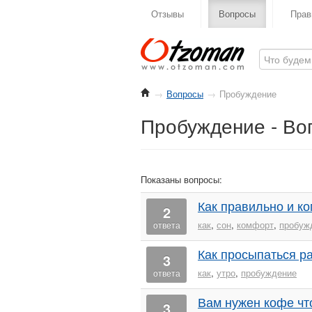
Отзывы
Вопросы
Прав
→
Вопросы
→
Пробуждение
Пробуждение - Во
Показаны вопросы:
Как правильно и к
2
как
,
сон
,
комфорт
,
пробуж
ответа
Как просыпаться р
3
как
,
утро
,
пробуждение
ответа
Вам нужен кофе чт
3