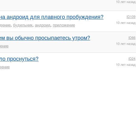
10 лет назад
 на андроид для плавного пробуждения?
ID109
10 лет назад
дение
,
будильник
,
андроид
,
приложение
ем вы обычно просыпаетесь утром?
ID66
10 лет назад
ение
ло проснуться?
ID24
10 лет назад
дение