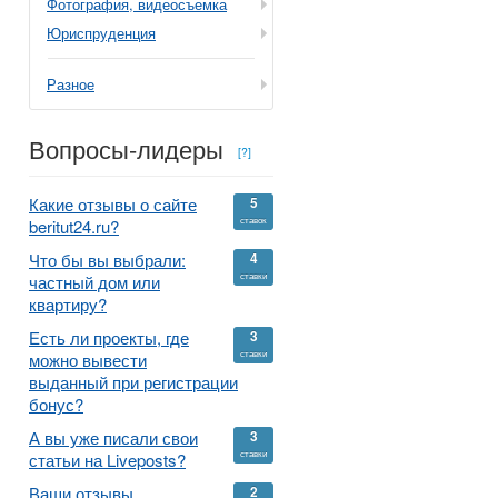
Фотография, видеосъемка
Юриспруденция
Разное
Вопросы-лидеры
[?]
Какие отзывы о сайте
5
ставок
beritut24.ru?
Что бы вы выбрали:
4
ставки
частный дом или
квартиру?
Есть ли проекты, где
3
ставки
можно вывести
выданный при регистрации
бонус?
А вы уже писали свои
3
ставки
статьи на Liveposts?
Ваши отзывы,
2