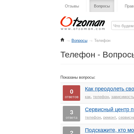
Отзывы
Вопросы
Прав
→
Вопросы
→
Телефон
Телефон - Вопрос
Показаны вопросы:
Как преодолеть св
0
как
,
телефон
,
зависимост
ответов
Сервисный центр п
3
телефон
,
ремонт
,
сервисн
ответа
Подскажите, кто м
2