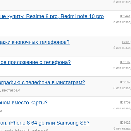
5 лет назад
е купить: Realme 8 pro, Redmi note 10 pro
ID2441
5 лет назад
дажи кнопочных телефонов?
ID490
5 лет назад
ное приложение с телефона?
ID2107
6 лет назад
ографию с телефона в Инстаграм?
ID2107
6 лет назад
,
инстаграм
оном вместо карты?
ID1759
6 лет назад
та
он: iPhone 8 64 gb или Samsung S9?
ID1422
8 лет назад
g
,
apple
,
iphone 8
,
galaxy s9