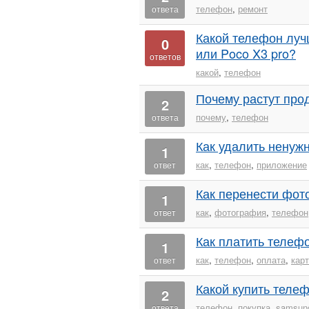
телефон
,
ремонт
ответа
Какой телефон лучш
0
или Poco X3 pro?
ответов
какой
,
телефон
Почему растут про
2
почему
,
телефон
ответа
Как удалить ненуж
1
как
,
телефон
,
приложение
ответ
Как перенести фот
1
как
,
фотография
,
телефон
ответ
Как платить телеф
1
как
,
телефон
,
оплата
,
кар
ответ
Какой купить телеф
2
телефон
,
покупка
,
samsun
ответа