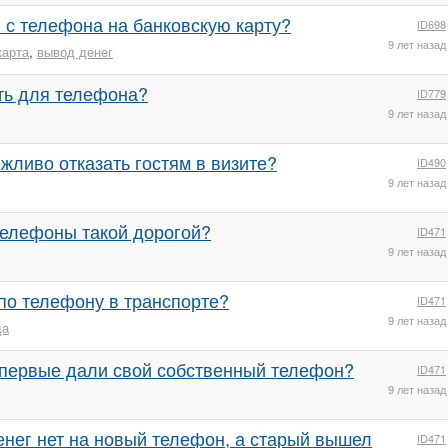
 с телефона на банковскую карту?
ID698
9 лет назад
карта
,
вывод денег
ть для телефона?
ID779
9 лет назад
жливо отказать гостям в визите?
ID490
9 лет назад
телефоны такой дорогой?
ID471
9 лет назад
по телефону в транспорте?
ID471
9 лет назад
да
впервые дали свой собственный телефон?
ID471
9 лет назад
енег нет на новый телефон, а старый вышел
ID471