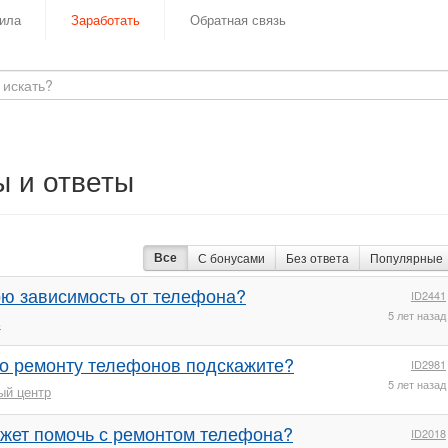
ила
Заработать
Обратная связь
ы и ответы
Все
С бонусами
Без ответа
Популярные
ою зависимость от телефона?
ID2441
5 лет назад
ь
о ремонту телефонов подскажите?
ID2981
5 лет назад
ый центр
ожет помочь с ремонтом телефона?
ID2018