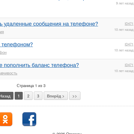
9 лет назад
ь удаленные сообщения на телефоне?
ID471
10 лет назад
ия
с телефоном?
ID471
10 лет назад
фон
те пополнить баланс телефона?
ID471
10 лет назад
ывчивость
Страница 1 из 3
Назад
1
2
3
Вперёд >
>>
© 2026 Отзоман