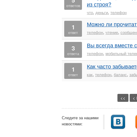
из строя?
ответов
что
,
деньги
,
телефон
Можно ли прочитат
1
телефон
,
чтение
,
сообщен
ответ
Вы всегда вместе 
3
телефон
,
мобильный теле
ответа
Как часто забывае
1
как
,
телефон
,
баланс
,
заб
ответ
<<
< 
Следите за нашими
новостями: