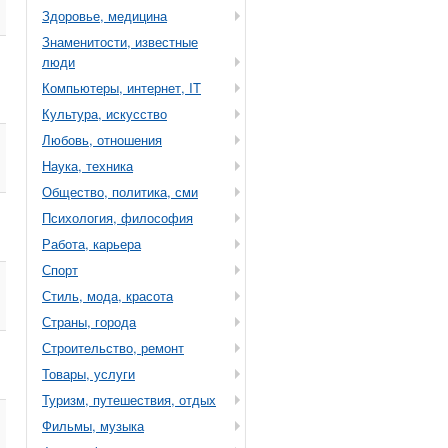
Здоровье, медицина
Знаменитости, известные
люди
Компьютеры, интернет, IT
Культура, искусство
Любовь, отношения
Наука, техника
Общество, политика, сми
Психология, философия
Работа, карьера
Спорт
Стиль, мода, красота
Страны, города
Строительство, ремонт
Товары, услуги
Туризм, путешествия, отдых
Фильмы, музыка