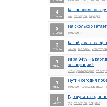
Как правильно зар
4
как
,
телефон
,
зарядка
ответа
На сколько хватае
3
телефон
ответа
Какой у вас телеф
3
какой
,
телефон
,
смартфон
ответа
Игра 94% На карти
1
ассоциации?
ответ
игры
,
фотография
,
телеф
Путин сегодня поб
1
телефон
,
дональд трамп
,
ответ
Где купить недоро
1
где
,
телефон
,
покупка
ответ