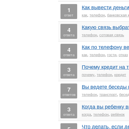
Как вывести деньги
1
как
,
телефон
,
банковская 
ответ
Какую связь выбра
4
телефон
,
сотовая связь
ответа
Как по телефону ве
4
как
,
телефон
,
гости
,
отказ
ответа
Почему кредит на 
3
почему
,
телефон
,
кредит
ответа
Вы ведете беседы 
7
телефон
,
транспорт
,
бесе
ответов
Когда вы ребенку 
3
когда
,
телефон
,
ребёнок
ответа
Что делать, если д
5