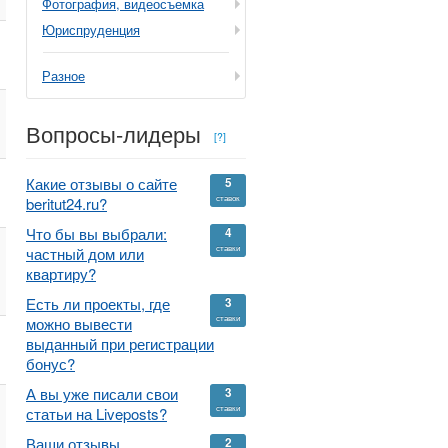
Фотография, видеосъемка
Юриспруденция
Разное
Вопросы-лидеры
[?]
Какие отзывы о сайте
5
ставок
beritut24.ru?
Что бы вы выбрали:
4
ставки
частный дом или
квартиру?
Есть ли проекты, где
3
ставки
можно вывести
выданный при регистрации
бонус?
А вы уже писали свои
3
ставки
статьи на Liveposts?
Ваши отзывы,
2