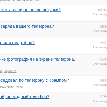
яжать телефон после покупки?
ID1362
8 лет назад
т заряда вашего телефона?
ID836
9 лет назад
он или смартфон?
ID653
9 лет назад
нке фотография на экране телефона,
ID482
9 лет назад
он
,
картинка
еседовал по телефону с Трампом?
ID600
9 лет назад
владимир путин
гой, но модный телефон?
ID779
9 лет назад