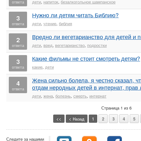
дети
,
напиток
,
безалкогольное шампанское
ответа
Нужно ли детям читать Библию?
3
дети
,
чтение
,
библия
ответа
Вредно ли вегетарианство для детей и 
2
дети
,
вред
,
вегетарианство
,
подростки
ответа
Какие фильмы не стоит смотреть детям?
3
какие
,
дети
ответа
Жена сильно болела, я честно сказал, ч
4
отдам неродных детей в интернат, прав 
ответа
дети
,
жена
,
болезнь
,
смерть
,
интернат
Страница 1 из 6
<<
< Назад
1
2
3
4
5
Следите за нашими