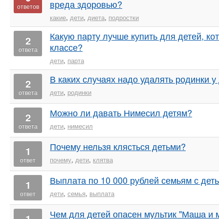
вреда здоровью?
ответов
какие
,
дети
,
диета
,
подростки
Какую парту лучше купить для детей, ко
2
классе?
ответа
дети
,
парта
В каких случаях надо удалять родинки у
2
дети
,
родинки
ответа
Можно ли давать Нимесил детям?
2
дети
,
нимесил
ответа
Почему нельзя клясться детьми?
1
почему
,
дети
,
клятва
ответ
Выплата по 10 000 рублей семьям с дет
1
дети
,
семья
,
выплата
ответ
Чем для детей опасен мультик "Маша и 
1