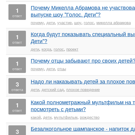
Почему Микелла Абрамова не участвова
1
выпуске шоу "Голос. Дети"?
ответ
почему
,
дети
,
участие
,
шоу
,
голос
,
микелла абрамова
Когда будут показывать специальный вып
1
Дети"?
ответ
дети
,
когда
,
голос
,
проект
Почему отцы забывают про своих детей
1
почему
,
дети
,
отцы
ответ
Надо ли наказывать детей за плохое по
3
дети
,
детский сад
,
плохое поведение
ответа
Какой полнометражный мультфильм на 
1
посмотреть с детьми?
ответ
какой
,
дети
,
мультфильм
,
рождество
Безалкогольное шампанское - напиток д
3