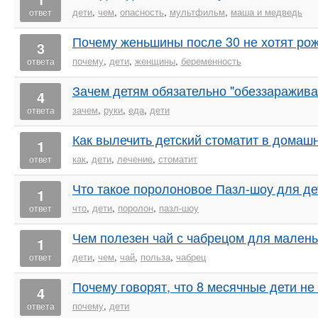
дети
,
чем
,
опасность
,
мультфильм
,
маша и медведь
ответ
Почему женьшины после 30 не хотят рож
3
почему
,
дети
,
женщины
,
беременность
ответа
Зачем детям обязательно "обеззаражива
4
зачем
,
руки
,
еда
,
дети
ответа
Как вылечить детский стоматит в домаш
1
как
,
дети
,
лечение
,
стоматит
ответ
Что такое поролоновое Пазл-шоу для де
1
что
,
дети
,
поролон
,
пазл-шоу
ответ
Чем полезен чай с чабрецом для малень
1
дети
,
чем
,
чай
,
польза
,
чабрец
ответ
Почему говорят, что 8 месячные дети н
4
почему
,
дети
ответа