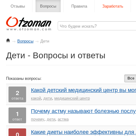
Отзывы
Вопросы
Правила
Заработать
→
Вопросы
→
Дети
Дети - Вопросы и ответы
Показаны вопросы:
Все
Какой детский медицинский центр вы мо
2
какой
,
дети
,
медицинский центр
ответа
Почему астму называют болезнью посл
1
почему
,
дети
,
астма
ответ
Какие диеты наиболее эффективны для д
0