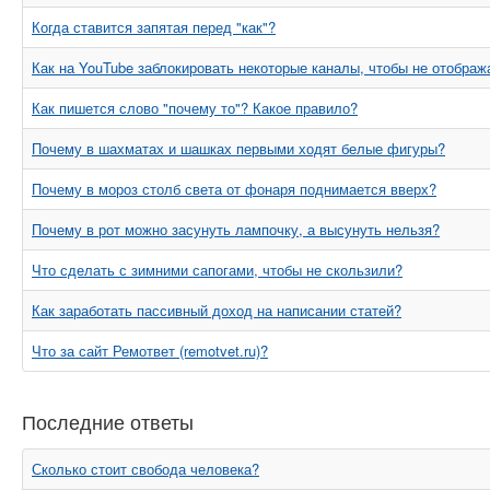
Когда ставится запятая перед "как"?
Как на YouTube заблокировать некоторые каналы, чтобы не отобра
Как пишется слово "почему то"? Какое правило?
Почему в шахматах и шашках первыми ходят белые фигуры?
Почему в мороз столб света от фонаря поднимается вверх?
Почему в рот можно засунуть лампочку, а высунуть нельзя?
Что сделать с зимними сапогами, чтобы не скользили?
Как заработать пассивный доход на написании статей?
Что за сайт Ремответ (remotvet.ru)?
Последние ответы
Сколько стоит свобода человека?