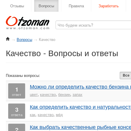
Отзывы
Вопросы
Правила
Заработать
→
Вопросы
→
Качество
Качество - Вопросы и ответы
Показаны вопросы:
Все
Можно ли определить качество бензина п
1
цвет
,
качество
,
бензин
,
запах
ответ
Как определить качество и натуральнос
3
как
,
качество
,
мёд
ответа
Как выбрать качественные рыбные конс
2