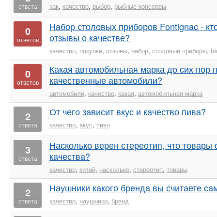
как
,
качество
,
выбор
,
рыбные консервы
ответа
Набор столовых приборов Fontignac - кт
0
отзывы о качестве?
ответов
качество
,
покупки
,
отзывы
,
набор
,
столовые приборы
,
fo
Какая автомобильная марка до сих пор 
0
качественные автомобили?
ответов
автомобили
,
качество
,
какая
,
автомобильная марка
От чего зависит вкус и качество пива?
2
качество
,
вкус
,
пиво
ответа
Насколько верен стереотип, что товары 
3
качества?
ответа
качество
,
китай
,
насколько
,
стереотип
,
товары
Наушники какого бренда вы считаете с
2
качество
,
наушники
,
бренд
ответа