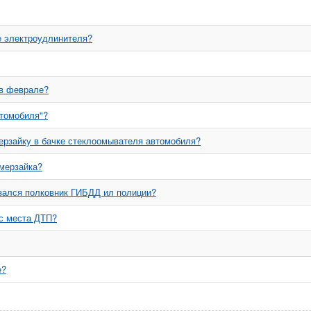
е электроудлинителя?
 в феврале?
втомобиля"?
ерзайку в бачке стеклоомывателя автомобиля?
амерзайка?
резался полковник ГИБДД ил полиции?
 с места ДТП?
е?