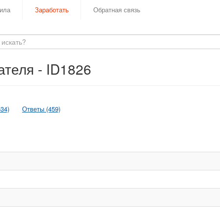
ила
Заработать
Обратная связь
теля - ID1826
34)
Ответы (459)