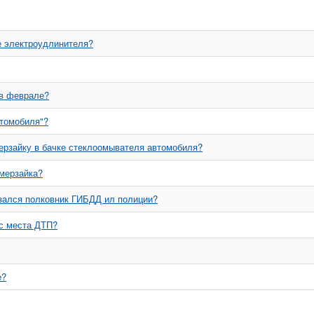
е электроудлинителя?
 в феврале?
втомобиля"?
ерзайку в бачке стеклоомывателя автомобиля?
амерзайка?
резался полковник ГИБДД ил полиции?
 с места ДТП?
е?