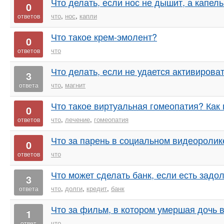
Что делать, если нос не дышит, а капель
0
что
,
нос
,
капли
ответов
Что такое крем-эмолент?
0
что
ответов
Что делать, если не удается активирова
3
что
,
магнит
ответа
Что такое виртуальная гомеопатия? Как
0
что
,
лечение
,
гомеопатия
ответов
Что за парень в социальном видеоролике
0
что
ответов
Что может сделать банк, если есть задо
3
что
,
долги
,
кредит
,
банк
ответа
Что за фильм, в котором умершая дочь 
1
что
ответ