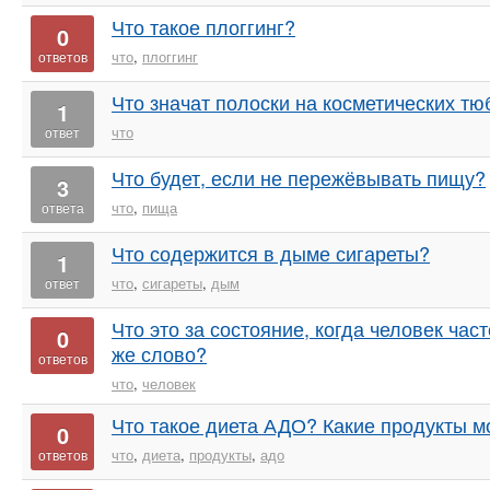
Что такое плоггинг?
0
что
,
плоггинг
ответов
Что значат полоски на косметических тю
1
что
ответ
Что будет, если не пережёвывать пищу?
3
что
,
пища
ответа
Что содержится в дыме сигареты?
1
что
,
сигареты
,
дым
ответ
Что это за состояние, когда человек час
0
же слово?
ответов
что
,
человек
Что такое диета АДО? Какие продукты м
0
что
,
диета
,
продукты
,
адо
ответов