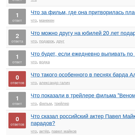
Что за фильм, где она притворилась пл
1
что
,
манекен
ответ
Что можно другу на юбилей 20 лет пода
2
что
,
подарок
,
друг
ответа
Что будет, если ежедневно выпивать по
1
что
,
водка
ответ
Что такого особенного в песнях барда 
0
что
,
александр галич
ответов
Что показали в трейлере фильма "Веном
1
что
,
фильм
,
трейлер
ответ
Что сказал российский актер Павел Май
0
парадов?
ответов
что
,
актёр
,
павел майков