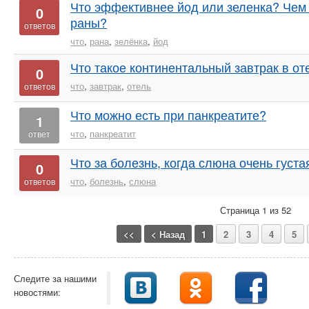
Что эффективнее йод или зеленка? Чем
0
раны?
ответов
что
,
рана
,
зелёнка
,
йод
Что такое континентальный завтрак в от
0
что
,
завтрак
,
отель
ответов
Что можно есть при панкреатите?
1
что
,
панкреатит
ответ
Что за болезнь, когда слюна очень густа
0
что
,
болезнь
,
слюна
ответов
Страница 1 из 52
<<
< Назад
1
2
3
4
5
Следите за нашими
новостями: