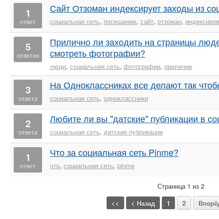
Сайт Отзоман индексирует заходы из со
1
социальная сеть
,
посещение
,
сайт
,
отзоман
,
индексиро
ответ
Прилично ли заходить на страницы людей
5
смотреть фотографии?
ответов
люди
,
социальная сеть
,
фотографии
,
приличие
На Одноклассниках все делают так чтоб
3
социальная сеть
,
одноклассники
ответа
Любите ли вы "датские" публикации в со
2
социальная сеть
,
датские публикации
ответа
Что за социальная сеть Pinme?
1
что
,
социальная сеть
,
pinme
ответ
Страница 1 из 2
<<
< Назад
1
2
Вперё