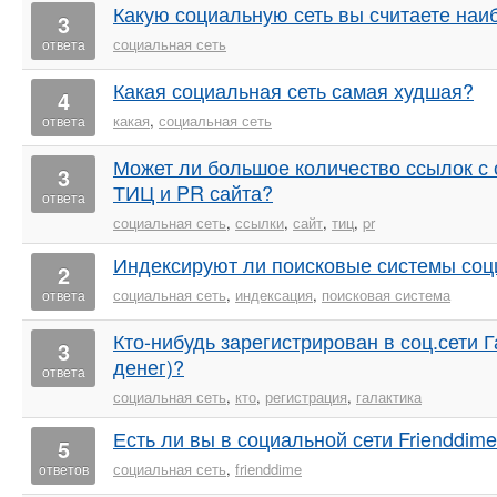
Какую социальную сеть вы считаете наи
3
социальная сеть
ответа
Какая социальная сеть самая худшая?
4
какая
,
социальная сеть
ответа
Может ли большое количество ссылок с 
3
ТИЦ и PR сайта?
ответа
социальная сеть
,
ссылки
,
сайт
,
тиц
,
pr
Индексируют ли поисковые системы соц
2
социальная сеть
,
индексация
,
поисковая система
ответа
Кто-нибудь зарегистрирован в соц.сети 
3
денег)?
ответа
социальная сеть
,
кто
,
регистрация
,
галактика
Есть ли вы в социальной сети Frienddim
5
социальная сеть
,
frienddime
ответов