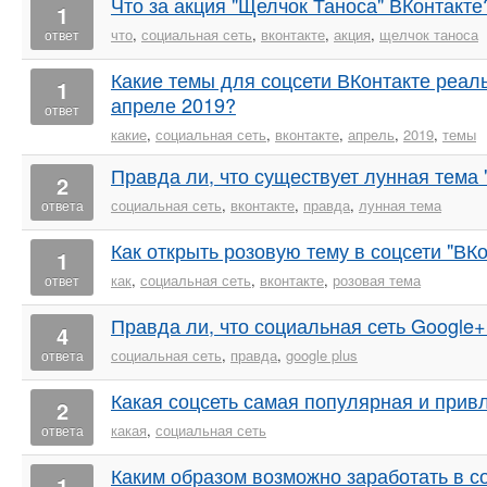
Что за акция "Щелчок Таноса" ВКонтакте
1
что
,
социальная сеть
,
вконтакте
,
акция
,
щелчок таноса
ответ
Какие темы для соцсети ВКонтакте реал
1
апреле 2019?
ответ
какие
,
социальная сеть
,
вконтакте
,
апрель
,
2019
,
темы
Правда ли, что существует лунная тема 
2
социальная сеть
,
вконтакте
,
правда
,
лунная тема
ответа
Как открыть розовую тему в соцсети "ВК
1
как
,
социальная сеть
,
вконтакте
,
розовая тема
ответ
Правда ли, что социальная сеть Google
4
социальная сеть
,
правда
,
google plus
ответа
Какая соцсеть самая популярная и прив
2
какая
,
социальная сеть
ответа
Каким образом возможно заработать в с
1