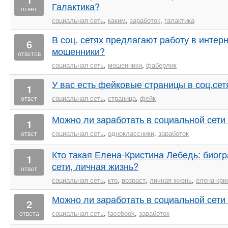
Галактика?
ответ
социальная сеть
,
каким
,
заработок
,
галактика
В соц. сетях предлагают работу в интерн
6
мошенники?
ответов
социальная сеть
,
мошенники
,
фаберлик
У вас есть фейковые страницы в соц.сет
1
социальная сеть
,
страница
,
фейк
ответ
Можно ли заработать в социальной сети
1
социальная сеть
,
одноклассники
,
заработок
ответ
Кто такая Елена-Кристина Лебедь: биогр
1
сети, личная жизнь?
ответ
социальная сеть
,
кто
,
возраст
,
личная жизнь
,
елена-кри
Можно ли заработать в социальной сети 
2
социальная сеть
,
facebook
,
заработок
ответа