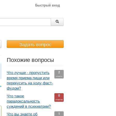
Быстрый вход
Задать вопрос
Похожие вопросы
Что лучше - пропустить
2
ответа
время приема пищи или
перекусить на ходу фаст-
ь
фудом?
Что такое
0
ответов
парадоксальность
суждений в психиатрии?
Что вы знаете об
1