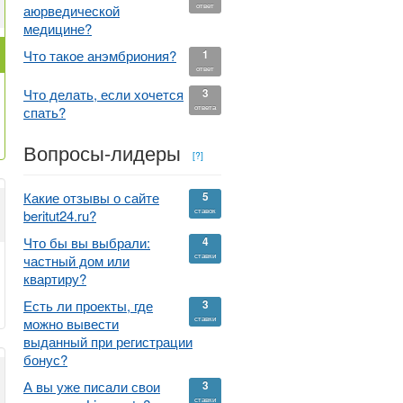
ответ
аюрведической
медицине?
Что такое анэмбриония?
1
ответ
Что делать, если хочется
3
ответа
спать?
Вопросы-лидеры
[?]
Какие отзывы о сайте
5
ставок
beritut24.ru?
Что бы вы выбрали:
4
ставки
частный дом или
квартиру?
Есть ли проекты, где
3
ставки
можно вывести
выданный при регистрации
бонус?
А вы уже писали свои
3
ставки