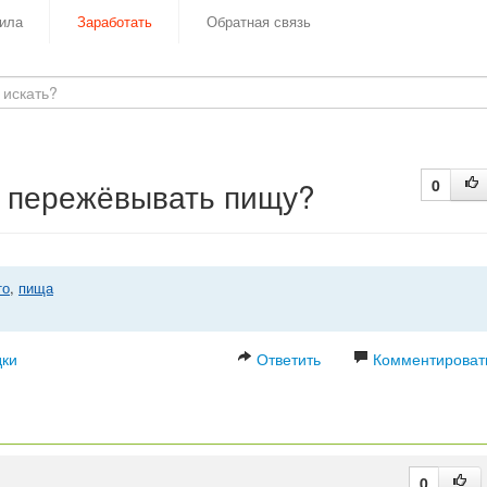
ила
Заработать
Обратная связь
не пережёвывать пищу?
0
то
,
пища
дки
Ответить
Комментироват
0