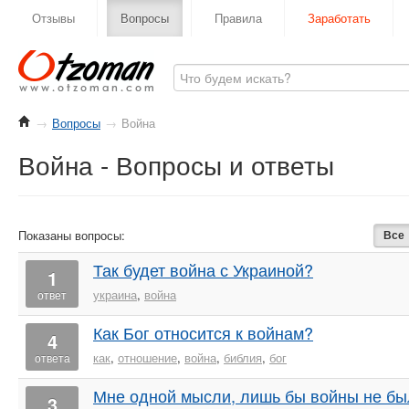
Отзывы
Вопросы
Правила
Заработать
→
Вопросы
→
Война
Война - Вопросы и ответы
Показаны вопросы:
Все
Так будет война с Украиной?
1
украина
,
война
ответ
Как Бог относится к войнам?
4
как
,
отношение
,
война
,
библия
,
бог
ответа
Мне одной мысли, лишь бы войны не бы
3