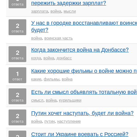
пережить задержки зарплат?
ответа
зарплата
,
война
,
мысли
У нас в городке восстанавливают воинск
2
будет?
ответа
война
,
воинская часть
Когда закончится война на Донбассе?
2
когда
,
война
,
донбасс
ответа
Какие хорошие фильмы о войне можно п
1
какие
,
фильмы
,
война
ответ
Есть ли смысл объявлять тотальную во
2
смысл
,
война
,
курильщики
ответа
Путин хочет наступать, будет ли война?
2
война
,
путин
,
наступление
ответа
Стоит ли Украине воевать с Россией?
2