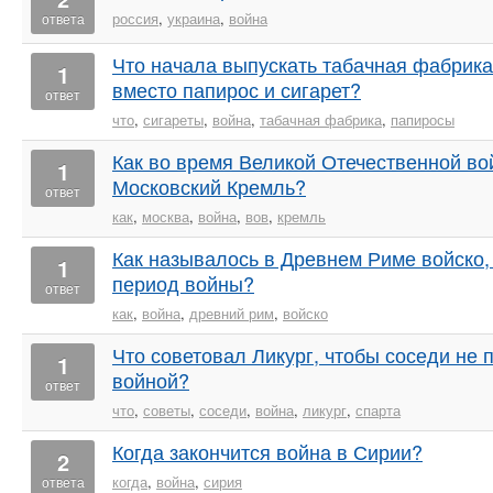
россия
,
украина
,
война
ответа
Что начала выпускать табачная фабрика
1
вместо папирос и сигарет?
ответ
что
,
сигареты
,
война
,
табачная фабрика
,
папиросы
Как во время Великой Отечественной в
1
Московский Кремль?
ответ
как
,
москва
,
война
,
вов
,
кремль
Как называлось в Древнем Риме войско,
1
период войны?
ответ
как
,
война
,
древний рим
,
войско
Что советовал Ликург, чтобы соседи не 
1
войной?
ответ
что
,
советы
,
соседи
,
война
,
ликург
,
спарта
Когда закончится война в Сирии?
2
когда
,
война
,
сирия
ответа