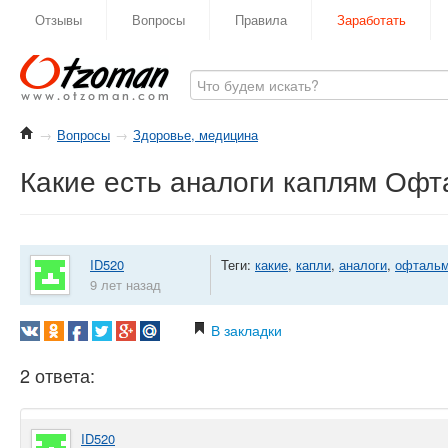
Отзывы
Вопросы
Правила
Заработать
→
Вопросы
→
Здоровье, медицина
Какие есть аналоги каплям Оф
ID520
Теги:
какие
,
капли
,
аналоги
,
офталь
9 лет назад
В закладки
2 ответа:
ID520