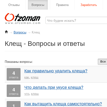
Отзывы
Вопросы
Правила
Заработать
→
Вопросы
→
Клещ
Клещ - Вопросы и ответы
Показаны вопросы:
Все
Как правильно удалить клеща?
4
как
,
клещ
ответа
Что делать при укусе клеща?
4
что
,
клещ
ответа
Как вытащить клеща самостоятельно?
1