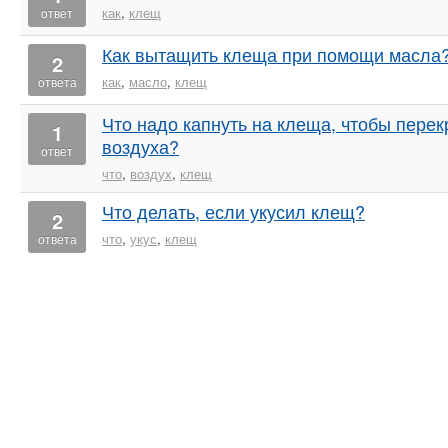
как
,
клещ
ответ
Как вытащить клеща при помощи масла
2
как
,
масло
,
клещ
ответа
Что надо капнуть на клеща, чтобы перек
1
воздуха?
ответ
что
,
воздух
,
клещ
Что делать, если укусил клещ?
2
что
,
укус
,
клещ
ответа