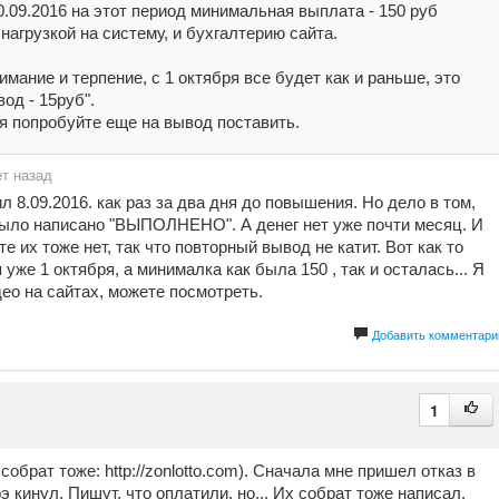
30.09.2016 на этот период минимальная выплата - 150 руб
 нагрузкой на систему, и бухгалтерию сайта.
имание и терпение, с 1 октября все будет как и раньше, это
од - 15руб".
я попробуйте еще на вывод поставить.
ет назад
л 8.09.2016. как раз за два дня до повышения. Но дело в том,
было написано "ВЫПОЛНЕНО". А денег нет уже почти месяц. И
те их тоже нет, так что повторный вывод не катит. Вот как то
ня уже 1 октября, а минималка как была 150 , так и осталась... Я
о на сайтах, можете посмотреть.
Добавить комментари
1
собрат тоже: http://zonlotto.com). Сначала мне пришел отказ в
э кинул. Пишут, что оплатили, но... Их собрат тоже написал,