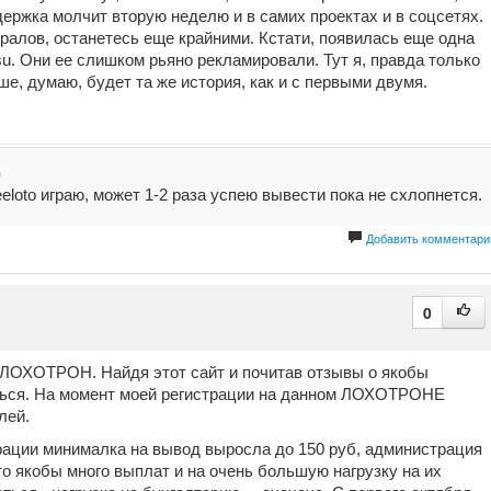
ержка молчит вторую неделю и в самих проектах и в соцсетях.
ралов, останетесь еще крайними. Кстати, появилась еще одна
o.su. Они ее слишком рьяно рекламировали. Тут я, правда только
ьше, думаю, будет та же история, как и с первыми двумя.
д
eeloto играю, может 1-2 раза успею вывести пока не схлопнется.
Добавить комментари
0
т ЛОХОТРОН. Найдя этот сайт и почитав отзывы о якобы
ться. На момент моей регистрации на данном ЛОХОТРОНЕ
лей.
рации минималка на вывод выросла до 150 руб, администрация
то якобы много выплат и на очень большую нагрузку на их