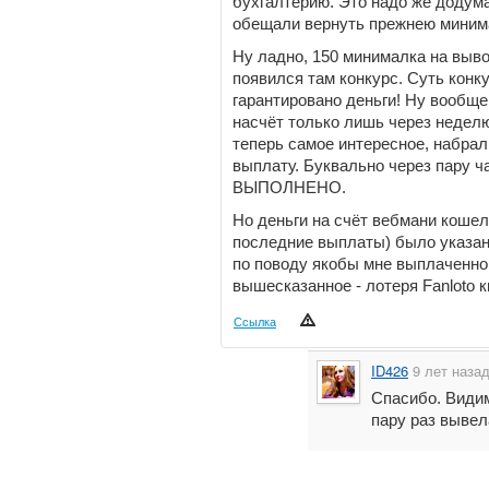
бухгалтерию. Это надо же додумат
обещали вернуть прежнею минимал
Ну ладно, 150 минималка на вывод
появился там конкурс. Суть конк
гарантировано деньги! Ну вообще
насчёт только лишь через неделю
теперь самое интересное, набрал
выплату. Буквально через пару ч
ВЫПОЛНЕНО.
Но деньги на счёт вебмани кошель
последние выплаты) было указанн
по поводу якобы мне выплаченно
вышесказанное - лотеря Fanloto
Ссылка
ID426
9 лет наза
Спасибо. Видим
пару раз вывел