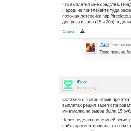
что выплатил мне средства. Подд
Народ, не привлекайте туда рефе
похожая лотерейка http://freelott
два раза вывел (15 и 20р), а дал
Ссылка
ID426
9 лет наза
Тоже пока на fr
ID722
9 лет назад
Оставлю и я свой отзыв про это
выплатах решил зарегистрирова
минималка на вывод была 15 руб
Через неделю после моей регист
сайта аргументировала это тем ч