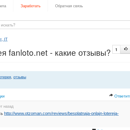
ила
Заработать
Обратная связь
, IT
 fanloto.net - какие отзывы?
1
отерея
,
отзывы
дки
Ответит
ет назад
сь
http://www.otzoman.com/reviews/besplatnaja-onlajn-lotereja-