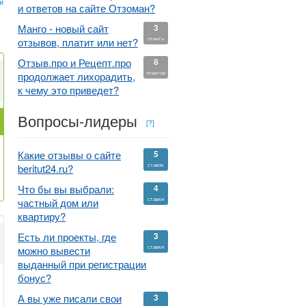
й
и ответов на сайте Отзоман?
Манго - новый сайт
3
ответа
отзывов, платит или нет?
Отзыв.про и Рецепт.про
8
ответов
продолжает лихорадить,
к чему это приведет?
Вопросы-лидеры
[?]
Какие отзывы о сайте
5
ставок
beritut24.ru?
Что бы вы выбрали:
4
ставки
частный дом или
квартиру?
Есть ли проекты, где
3
ставки
можно вывести
выданный при регистрации
бонус?
А вы уже писали свои
3