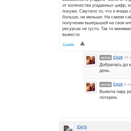
от количества угаданных цифр, 
похуже. Смутило то, что я вчера
больше, ни меньше. На самом сай
получении выигрышей на свои wm 
ресурсах не густо. Так то минима
вывести.
Ссылка
ID426
10 
автор
Добралась до м
день.
ID426
9 л
автор
Вывела пару ра
лотерею.
ID470