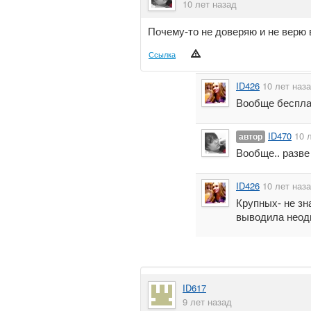
10 лет назад
Почему-то не доверяю и не верю 
Ссылка
ID426
10 лет наз
Вообще беспла
ID470
10 
автор
Вообще.. разве
ID426
10 лет наз
Крупных- не зн
выводила неод
ID617
9 лет назад