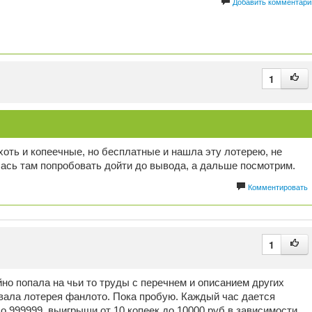
Добавить комментари
1
оть и копеечные, но бесплатные и нашла эту лотерею, не
алась там попробовать дойти до вывода, а дальше посмотрим.
Комментировать
1
но попала на чьи то труды с перечнем и описанием других
вала лотерея фанлото. Пока пробую. Каждый час дается
до 999999, выигрыши от 10 копеек до 10000 руб в зависимости