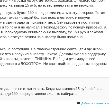
ься - нагрузка на бухгалтерию.... ахахаха. С первого октября
ку на вывод 15 руб, но естественно так и не вернули.
... пусть будет 150 и продолжил играть в эту лотерею. Потом
урса такова - сыграй больше всех в лотерею и получи
м я занял одно из призовых мест. Эти призовые поступили
 и то пока я не написал в техподдержку по поводу призовых. А
 я необходимую минималку на выплату, т.е 150 руб и заказал
асов в статусе заявки на выплату было написано -
ка не поступили. На главной странице сайта, (там где якобы
о что я получил выплату... ахаха. Дважды писал в поддержку
й выплаты, в ответ - ТИШИНА. В общем резимирую, всё
 кидалового и ЛОХОТРОН. Не связывайтесь с данным ресурсом.
д
о дальше не стоит играть. Когда минималка 15 рублей была,
а, а до 150 не представляю сколько набирать.
Добавить комментари