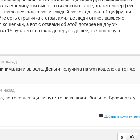
как на упомянутом выше социальном шансе, только интерфейс
 сыграла несколько раз и каждый раз отгадывала 1 цифру- ни
те есть страничка с отзывами, где люди отписываюься о
кошельки, а вот с отзвами об этой лотерее на других
лка 15 рублей всего, как доберусь до нее, так попробую
лет назад
инималки и вывела. Деньги получила на wm кошелек в тот же
ет назад
з, но теперь люди пишут что не выводят больше. Бросила эту
Добавить комментари
0