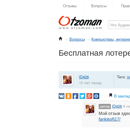
Отзывы
Вопросы
Прав
→
Вопросы
→
Компьютеры, интернет
Бесплатная лотерея
ID426
Теги:
л
10 лет назад
В закла
ID426
9 л
автор
Мой отзыв зде
fanloto/617/