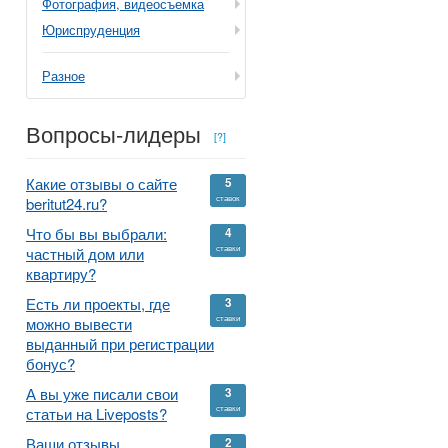
Фотография, видеосъемка
Юриспруденция
Разное
Вопросы-лидеры
[?]
Какие отзывы о сайте
5
ставок
beritut24.ru?
Что бы вы выбрали:
4
ставки
частный дом или
квартиру?
Есть ли проекты, где
3
ставки
можно вывести
выданный при регистрации
бонус?
А вы уже писали свои
3
ставки
статьи на Liveposts?
Ваши отзывы,
2