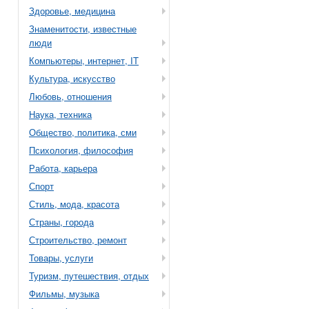
Здоровье, медицина
Знаменитости, известные
люди
Компьютеры, интернет, IT
Культура, искусство
Любовь, отношения
Наука, техника
Общество, политика, сми
Психология, философия
Работа, карьера
Спорт
Стиль, мода, красота
Страны, города
Строительство, ремонт
Товары, услуги
Туризм, путешествия, отдых
Фильмы, музыка