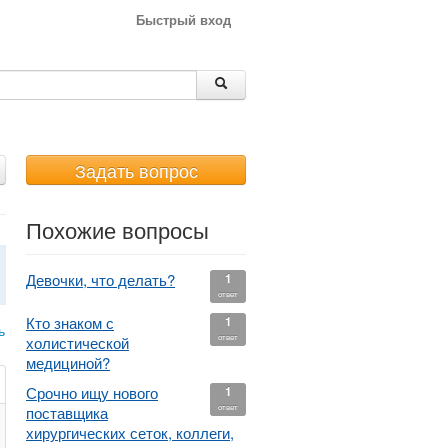
Быстрый вход
Задать вопрос
Похожие вопросы
Девочки, что делать?
1
ответ
Кто знаком с
1
ь
ответ
холистической
медициной?
Срочно ищу нового
1
ответ
поставщика
хирургических сеток, коллеги,