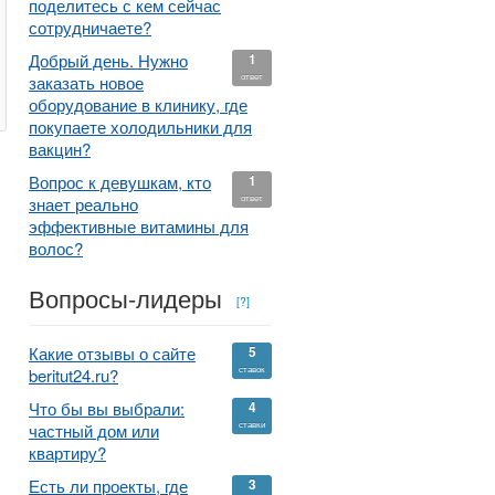
поделитесь с кем сейчас
сотрудничаете?
Добрый день. Нужно
1
ответ
заказать новое
оборудование в клинику, где
покупаете холодильники для
вакцин?
Вопрос к девушкам, кто
1
ответ
знает реально
эффективные витамины для
волос?
Вопросы-лидеры
[?]
Какие отзывы о сайте
5
ставок
beritut24.ru?
Что бы вы выбрали:
4
ставки
частный дом или
квартиру?
Есть ли проекты, где
3