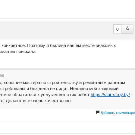
0
о конкретное. Поэтому я былина вашем месте знакомых
ормацию поискала
зад
, хорошие мастера по строительству и ремонтным работам
остребованы и без дела не сидят. Недавно мой знакомый
 мне обратиться к услугам вот этих ребят
https://star-stroy.by/
-
ют. Делают все очень качественно.
Добавить комментари