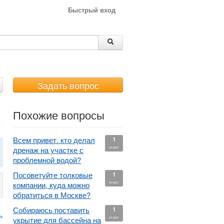
Быстрый вход
Задать вопрос
Похожие вопросы
Всем привет. кто делал
1
ответ
дренаж на участке с
проблемной водой?
Посоветуйте толковые
1
ответ
компании, куда можно
обратиться в Москве?
Собираюсь поставить
1
ь
ответ
укрытие для бассейна на