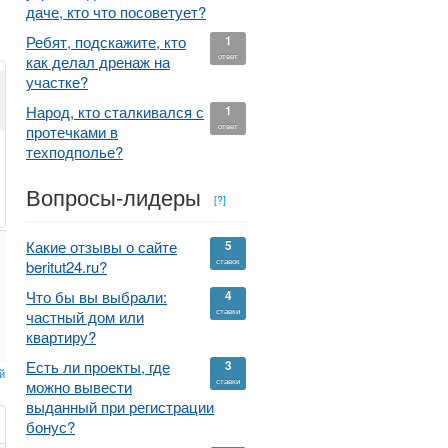
даче, кто что посоветует?
Ребят, подскажите, кто
1
ответ
как делал дренаж на
участке?
Народ, кто сталкивался с
1
ответ
протечками в
техподполье?
Вопросы-лидеры
[?]
Какие отзывы о сайте
5
ставок
beritut24.ru?
Что бы вы выбрали:
4
ставки
частный дом или
квартиру?
Есть ли проекты, где
3
й
ставки
можно вывести
выданный при регистрации
бонус?