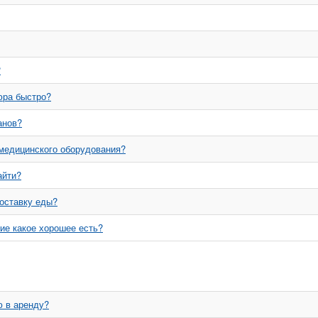
?
юра быстро?
анов?
 медицинского оборудования?
айти?
оставку еды?
ие какое хорошее есть?
 в аренду?