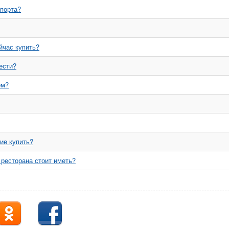
спорта?
йчас купить?
ести?
ом?
ие купить?
ресторана стоит иметь?