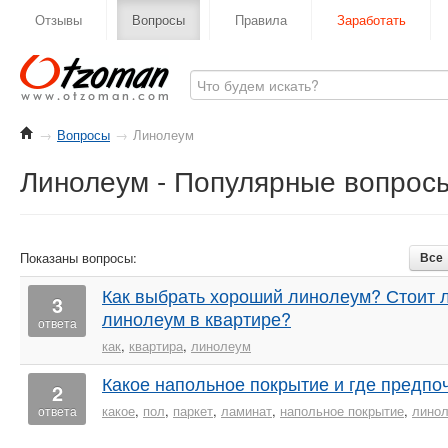
Отзывы
Вопросы
Правила
Заработать
→
Вопросы
→
Линолеум
Линолеум - Популярные вопрос
Показаны вопросы:
Все
Как выбрать хороший линолеум? Стоит 
3
линолеум в квартире?
ответа
как
,
квартира
,
линолеум
Какое напольное покрытие и где предпо
2
какое
,
пол
,
паркет
,
ламинат
,
напольное покрытие
,
лино
ответа