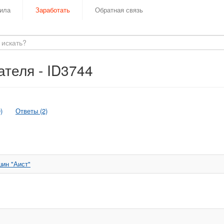
ила
Заработать
Обратная связь
теля - ID3744
)
Ответы (2)
шин "Аист"