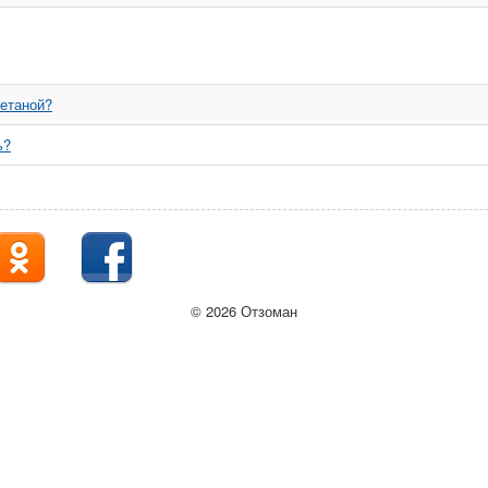
метаной?
ь?
© 2026 Отзоман