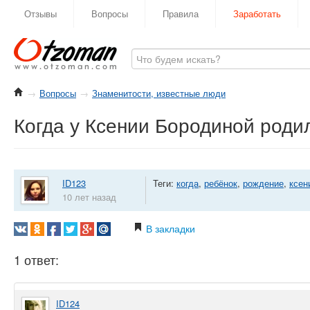
Отзывы
Вопросы
Правила
Заработать
→
Вопросы
→
Знаменитости, известные люди
Когда у Ксении Бородиной роди
ID123
Теги:
когда
,
ребёнок
,
рождение
,
ксен
10 лет назад
В закладки
1 ответ:
ID124