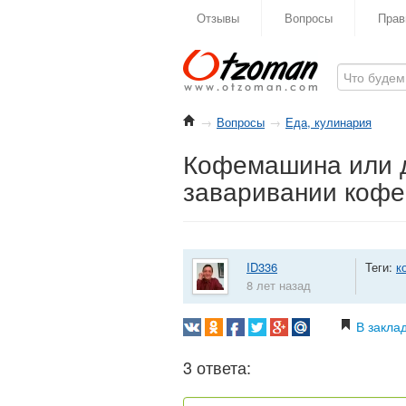
Отзывы
Вопросы
Прав
→
Вопросы
→
Еда, кулинария
Кофемашина или д
заваривании кофе
ID336
Теги:
к
8 лет назад
В закла
3 ответа: