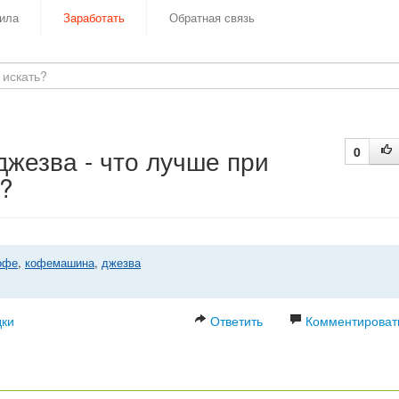
ила
Заработать
Обратная связь
жезва - что лучше при
0
?
офе
,
кофемашина
,
джезва
дки
Ответить
Комментироват