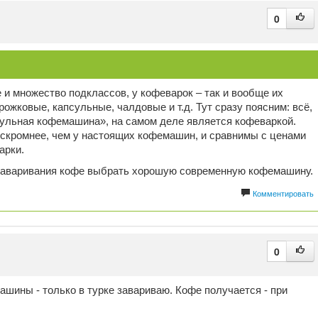
0
 и множество подклассов, у кофеварок – так и вообще их
рожковые, капсульные, чалдовые и т.д. Тут сразу поясним: всё,
псульная кофемашина», на самом деле является кофеваркой.
 скромнее, чем у настоящих кофемашин, и сравнимы с ценами
арки.
 заваривания кофе выбрать хорошую современную кофемашину.
Комментировать
0
шины - только в турке завариваю. Кофе получается - при