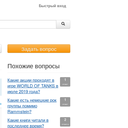
Быстрый вход
Задать вопрос
Похожие вопросы
Какие акции проходят в
1
ответ
игре WORLD OF TANKS в
июле 2019 года?
Какие есть немецкие рок
1
ь
ответ
группы помимо
Rammstein?
Какие книги читали в
2
ответа
последнее время?