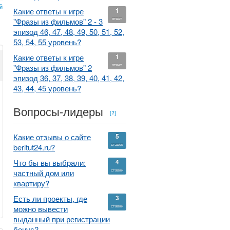
й
Какие ответы к игре
1
ответ
"Фразы из фильмов" 2 - 3
эпизод 46, 47, 48, 49, 50, 51, 52,
53, 54, 55 уровень?
Какие ответы к игре
1
ответ
"Фразы из фильмов" 2
эпизод 36, 37, 38, 39, 40, 41, 42,
43, 44, 45 уровень?
Вопросы-лидеры
[?]
Какие отзывы о сайте
5
ставок
beritut24.ru?
Что бы вы выбрали:
4
ставки
частный дом или
квартиру?
Есть ли проекты, где
3
ставки
можно вывести
выданный при регистрации
бонус?