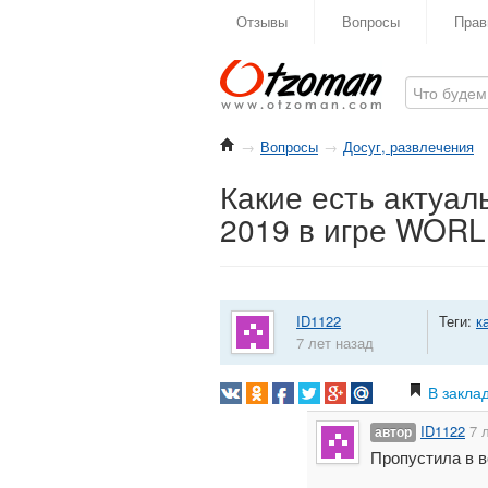
Отзывы
Вопросы
Прав
→
Вопросы
→
Досуг, развлечения
Какие есть актуал
2019 в игре WOR
ID1122
Теги:
к
7 лет назад
В закла
ID1122
7 
автор
Пропустила в в