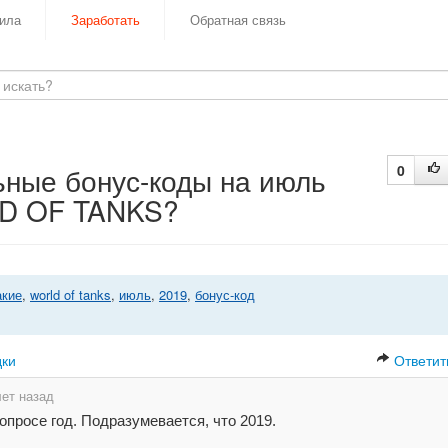
ила
Заработать
Обратная связь
ьные бонус-коды на июль
0
LD OF TANKS?
акие
,
world of tanks
,
июль
,
2019
,
бонус-код
дки
Ответит
лет назад
опросе год. Подразумевается, что 2019.