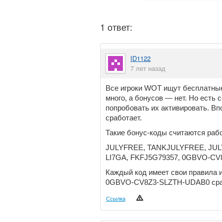
1 ответ:
ID1122
7 лет назад
Все игроки WOT ищут бесплатные 
много, а бонусов — нет. Но есть 
попробовать их активировать. Вп
сработает.
Такие бонус-коды считаются раб
JULYFREE, TANKJULYFREE, JU
LI7GA, FKFJ5G79357, 0GBVO-CV
Каждый код имеет свои правила и 
0GBVO-CV8Z3-SLZTH-UDAB0 сраба
Ссылка