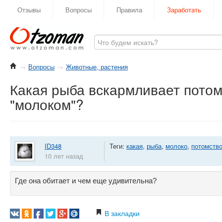
Отзывы
Вопросы
Правила
Заработать
→
Вопросы
→
Животные, растения
Какая рыба вскармливает потом
"молоком"?
ID348
Теги:
какая
,
рыба
,
молоко
,
потомств
10 лет назад
Где она обитает и чем еще удивительна?
В закладки