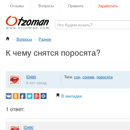
Отзывы
Вопросы
Правила
Заработать
→
Вопросы
→
Разное
К чему снятся поросята?
ID490
Теги:
сон
,
сонник
,
поросята
9 лет назад
В закладки
1 ответ:
ID490