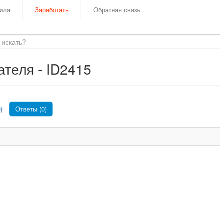
ила
Заработать
Обратная связь
теля - ID2415
)
Ответы (0)