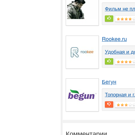
Фильм не пло
Rookee.ru
Удобная и д
Бегун
Топорная и 
Комментарии