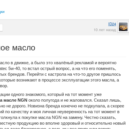
дки
ID24
10 лет назад
ное масло
асло в движке, а было это хвалёный рекламой и вероятно
tec 5w-40, то встал острый вопрос, а на что его поменять,
тых брендов. Перейти с кастрола на что-то другое пришлось
которые возникают в процессе эксплуатации этого масла, а
вор.
дации одного знакомого, который на тот момент уже
на масле NGN
около полугода и не жаловался. Сказал лишь,
ьно не дорого. Новизна бренда конечно не подкупала, а скорее
ий по качеству и моя личная неуверенность на тот момент в
олкнула к покупке масла NGN на замену. Честно сказать,
вестную продукцию во вполне здоровый и относительно новый
риться дело благородное, а ведь мы все привыкли верить