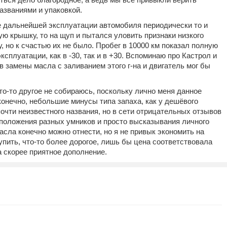
азваниями и упаковкой.
е дальнейшей эксплуатации автомобиля периодически то и
ую крышку, то на щуп и пытался уловить признаки низкого
, но к счастью их не было. Пробег в 10000 км показал полную
ксплуатации, как в -30, так и в +30. Вспоминаю про Кастрол и
 замены масла с заливанием этого г-на и двигатель мог бы
то-то другое не собираюсь, поскольку лично меня данное
конечно, небольшие минусы типа запаха, как у дешёвого
очти неизвестного названия, но в сети отрицательных отзывов
едположения разных умников и просто высказывания личного
асла конечно можно отнести, но я не привык экономить на
купить, что-то более дорогое, лишь бы цена соответствовала
а скорее приятное дополнение.