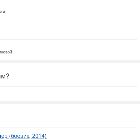
ьги
аковой
ым?
ер (боевик, 2014)