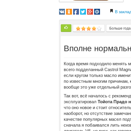
В закла
Больше года
Вполне нормаль
Когда время подходило менять м
всего подделанный Castrol Magna
если кругом только масло имени
по известным многим причинам, 
вообще это уже отдельный разго
Так вот, всё началось с рекомен
эксплуатировал
Тойота Прадо 
что оно новое и стоит относител
наоборот, но отсутствие замечан
качестве популярных масел подт
сначала я побаивался лить неиз
двигатель V6, но риск, как гово