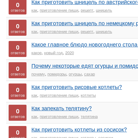
Как приготовить шницель по австрийског
0
как
,
приготовление пищи
,
рецепт
,
шницель
ответов
Как приготовить шницель по немецкому 
0
как
,
приготовление пищи
,
рецепт
,
шницель
ответов
Какое главное блюдо новогоднего стола
0
какое
,
новый год
,
2020
ответов
Почему некоторые едят огурцы и помид
0
почему
,
помидоры
,
огурцы
,
сахар
ответов
Как приготовить рисовые котлеты?
0
как
,
приготовление пищи
,
котлеты
ответов
Как запекать телятину?
0
как
,
приготовление пищи
,
телятина
ответов
Как приготовить котлеты из сосисок?
0
как
,
приготовление пищи
,
котлеты
,
сосиски
ответов