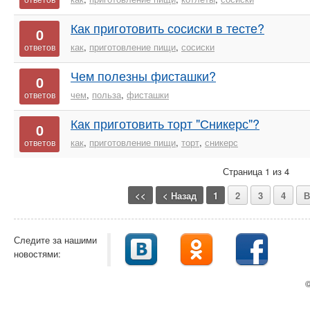
Как приготовить сосиски в тесте?
0
как
,
приготовление пищи
,
сосиски
ответов
Чем полезны фисташки?
0
чем
,
польза
,
фисташки
ответов
Как приготовить торт "Сникерс"?
0
как
,
приготовление пищи
,
торт
,
сникерс
ответов
Страница 1 из 4
<<
< Назад
1
2
3
4
В
Следите за нашими
новостями:
©