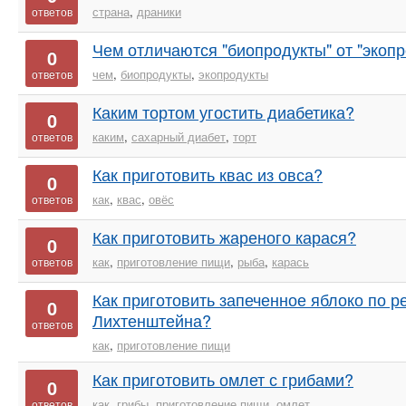
страна
,
драники
ответов
Чем отличаются "биопродукты" от "экопр
0
чем
,
биопродукты
,
экопродукты
ответов
Каким тортом угостить диабетика?
0
каким
,
сахарный диабет
,
торт
ответов
Как приготовить квас из овса?
0
как
,
квас
,
овёс
ответов
Как приготовить жареного карася?
0
как
,
приготовление пищи
,
рыба
,
карась
ответов
Как приготовить запеченное яблоко по р
0
Лихтенштейна?
ответов
как
,
приготовление пищи
Как приготовить омлет с грибами?
0
как
,
грибы
,
приготовление пищи
,
омлет
ответов