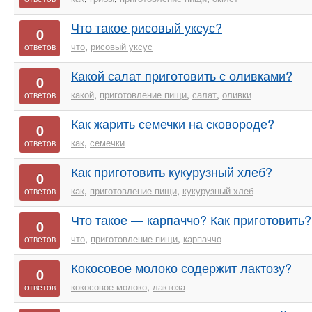
Что такое рисовый уксус?
0
что
,
рисовый уксус
ответов
Какой салат приготовить с оливками?
0
какой
,
приготовление пищи
,
салат
,
оливки
ответов
Как жарить семечки на сковороде?
0
как
,
семечки
ответов
Как приготовить кукурузный хлеб?
0
как
,
приготовление пищи
,
кукурузный хлеб
ответов
Что такое — карпаччо? Как приготовить?
0
что
,
приготовление пищи
,
карпаччо
ответов
Кокосовое молоко содержит лактозу?
0
кокосовое молоко
,
лактоза
ответов