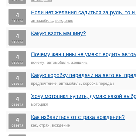
Если нет желания садиться за руль, то и
4
автомобиль
,
вождение
ответа
Какую взять машину?
4
ответа
Почему женщины не умеют водить авто
4
почему
,
автомобили
,
женщины
ответа
Какую коробку передачи на авто вы пре
4
предпочтение
,
автомобиль
,
коробка передач
ответа
Хочу мотоцикл купить, думаю какой выбр
4
мотоцикл
ответа
Как избавиться от страха вождения?
4
как
,
страх
,
вождение
ответа