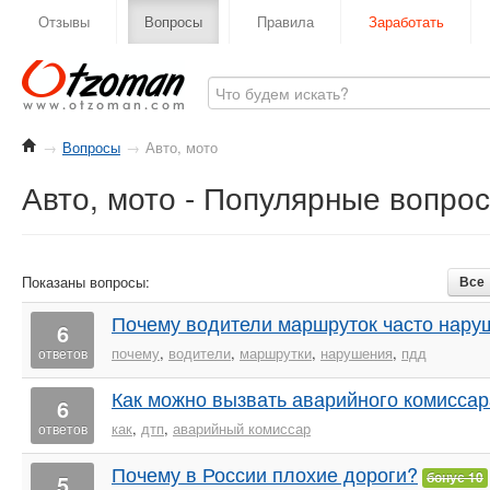
Отзывы
Вопросы
Правила
Заработать
→
Вопросы
→
Авто, мото
Авто, мото - Популярные вопро
Показаны вопросы:
Все
Почему водители маршруток часто нар
6
почему
,
водители
,
маршрутки
,
нарушения
,
пдд
ответов
Как можно вызвать аварийного комисса
6
как
,
дтп
,
аварийный комиссар
ответов
Почему в России плохие дороги?
5
бонус 10