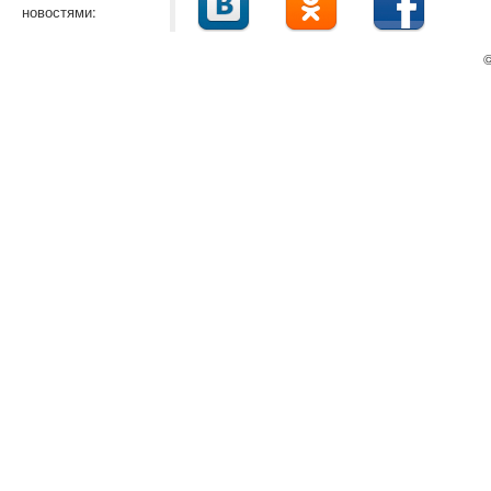
новостями:
©