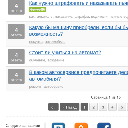
Как нужно штрафовать и наказывать пь
4
бонус 25
ответа
как
,
алкоголь
,
наказание
,
штрафы
,
водители
,
пьяные во
Какую бы машину приобрели, если бы б
4
возможность?
ответа
покупка
,
автомобиль
Стоит ли учиться на автомат?
4
обучение
,
вождение
ответа
В каком автосервисе предпочитаете дел
4
автомобиля?
ответа
ремонт
,
автосервис
Страница 1 из 15
<<
< Назад
1
2
3
4
5
Следите за нашими